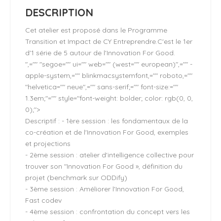
DESCRIPTION
Cet atelier est proposé dans le Programme
Transition et Impact de CY Entreprendre.C'est le 1er
d'1 série de 5 autour de l'Innovation For Good.
",="" "segoe="" ui="" web="" (west="" european)",="" -
apple-system,="" blinkmacsystemfont,="" roboto,=""
"helvetica="" neue",="" sans-serif;="" font-size:=""
1.3em;"="" style="font-weight: bolder; color: rgb(0, 0,
0);">
Descriptif : - 1ère session : les fondamentaux de la
co-création et de l'Innovation For Good, exemples
et projections
- 2ème session : atelier d'intelligence collective pour
trouver son "Innovation For Good », définition du
projet (benchmark sur ODDify)
- 3ème session : Améliorer l'Innovation For Good,
Fast codev
- 4ème session : confrontation du concept vers les