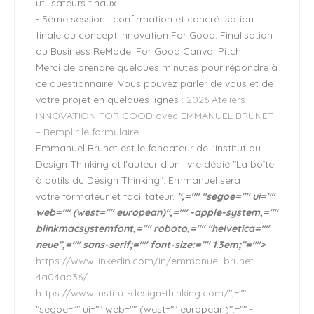
utilisateurs finaux
- 5ème session : confirmation et concrétisation
finale du concept Innovation For Good. Finalisation
du Business ReModel For Good Canva. Pitch
Merci de prendre quelques minutes pour répondre à
ce questionnaire. Vous pouvez parler de vous et de
votre projet en quelques lignes :
2026 Ateliers
INNOVATION FOR GOOD avec EMMANUEL BRUNET
– Remplir le formulaire
Emmanuel Brunet est le fondateur de l'Institut du
Design Thinking et l'auteur d'un livre dédié "La boîte
à outils du Design Thinking". Emmanuel sera
votre formateur et facilitateur.
",="" "segoe="" ui=""
web="" (west="" european)",="" -apple-system,=""
blinkmacsystemfont,="" roboto,="" "helvetica=""
neue",="" sans-serif;="" font-size:="" 1.3em;"="">
https://www.linkedin.com/in/emmanuel-brunet-
4a04aa36/
https://www.institut-design-thinking.com/
",=""
"segoe="" ui="" web="" (west="" european)",="" -