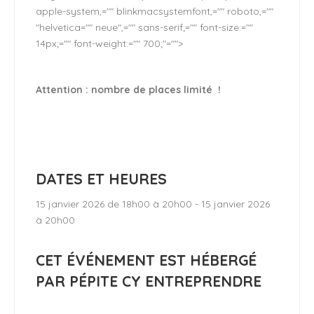
apple-system,="" blinkmacsystemfont,="" roboto,=""
"helvetica="" neue",="" sans-serif;="" font-size:=""
14px;="" font-weight:="" 700;"="">
Attention : nombre de places limité !
DATES ET HEURES
15 janvier 2026 de 18h00 à 20h00 - 15 janvier 2026
à 20h00
CET ÉVÉNEMENT EST HÉBERGÉ
PAR PÉPITE CY ENTREPRENDRE